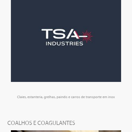
Claies, estanteria, grelhas, painéis e carros de transporte em inox
COALHOS E COAGULANTES