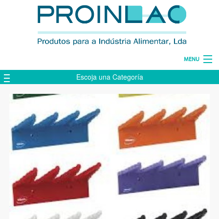
MENU
Escoja una Categoría
HOME
EMPRESA
PRODUCTOS
CONTACTOS
LÍNGUA