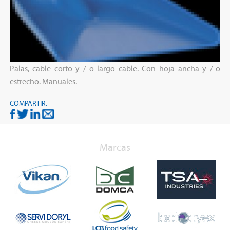
Palas, cable corto y / o largo cable. Con hoja ancha y / o
estrecho. Manuales.
COMPARTIR:
Marcas