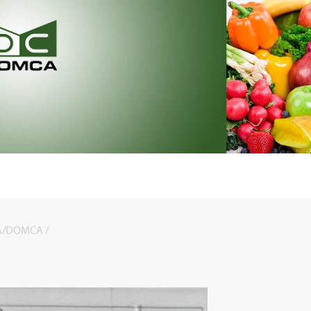
A
/DOMCA /